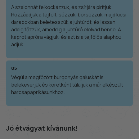
A szalonnát felkockázzuk, és zsírjára pirítjuk.
Hozzáadjuk a tejfölt, sózzuk, borsozzuk, majd kicsi
darabokban beletesszük a juhtúrót, és lassan
addig főzzük, ameddig a juhtúró elolvad benne. A
kaprot apróra vágjuk, és azt is a tejfölös alaphoz
adjuk.
05
Végül a megfőzött burgonyás galuskát is
belekeverjük és köretként tálaljuk a már elkészült
harcsapaprikásunkhoz.
Jó étvágyat kívánunk!