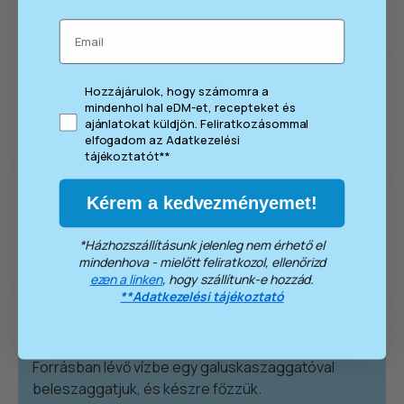
Hozzávalók
Email
– 30 dkg liszt
– 30 dkg burgonya
consent
Hozzájárulok, hogy számomra a
– 20 dkg füstölt házi szalonna
mindenhol hal eDM-et, recepteket és
– 3 db tojás
ajánlatokat küldjön. Feliratkozásommal
elfogadom az Adatkezelési
– 10 dkg juhtúró
tájékoztatót**
– só
– 2 dl tejföl
Kérem a kedvezményemet!
– friss kapor
*Házhozszállításunk jelenleg nem érhető el
mindenhova - mielőtt feliratkozol, ellenőrizd
04
ezen a linken
, hogy szállítunk-e hozzád.
**Adatkezelési tájékoztató
A lisztet egy keverőtálba tesszük, belereszeljük a
burgonyát, beleütjük a tojásokat, enyhén sózzuk
és elkeverjük. Ha szükséges, kevés vízzel hígítjuk.
Forrásban lévő vízbe egy galuskaszaggatóval
beleszaggatjuk, és készre főzzük.