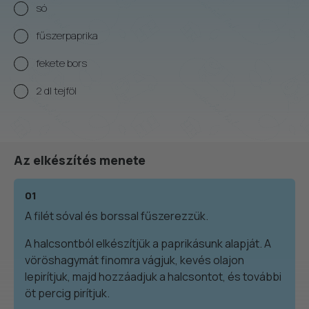
só
fűszerpaprika
fekete bors
2 dl tejföl
Az elkészítés menete
01
A filét sóval és borssal fűszerezzük.
A halcsontból elkészítjük a paprikásunk alapját. A
vöröshagymát finomra vágjuk, kevés olajon
lepirítjuk, majd hozzáadjuk a halcsontot, és további
öt percig pirítjuk.