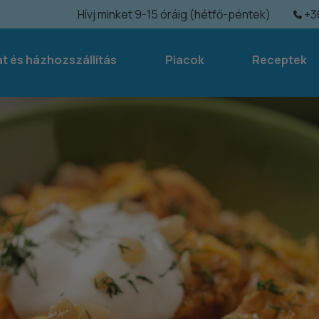
Hívj minket 9-15 óráig (hétfő-péntek)
+36
at és házhozszállítás
Piacok
Receptek