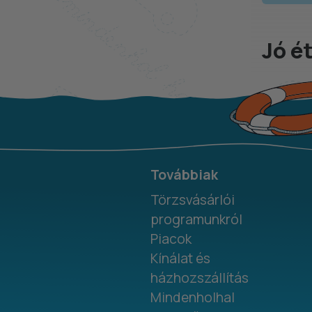
Jó é
Továbbiak
Törzsvásárlói
programunkról
Piacok
Kínálat és
házhozszállítás
Mindenholhal