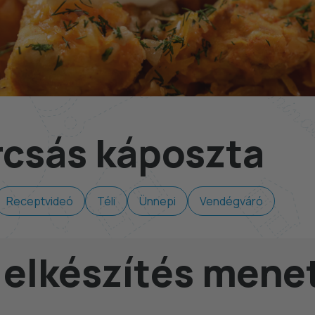
csás káposzta
Receptvideó
Téli
Ünnepi
Vendégváró
 elkészítés mene