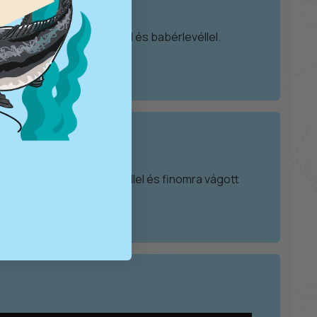
 pirospaprikával, borssal és babérlevéllel.
.
zzük. Tálalás során tejföllel és finomra vágott