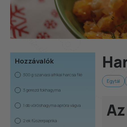
Har
Hozzávalók
300 g szarvasi afrikai harcsa filé
Egytál
3 gerezd fokhagyma
Az
1 db vöröshagyma apróra vágva
2 ek fűszerpaprika