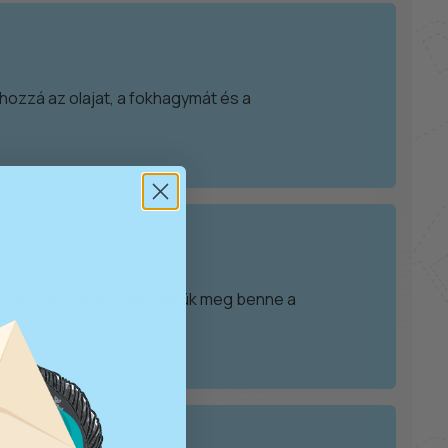
k hozzá az olajat, a fokhagymát és a
 szedjük ki, majd dinszteljük meg benne a