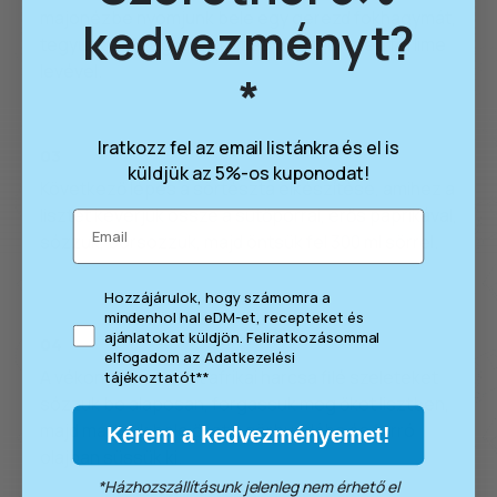
majonézbe nyomjunk bele egy gerezd fokhagymát,
kedvezményt?
tegyünk bele egy kis chilit és locsoljuk meg fél lime
levével.
*
​Iratkozz fel az email listánkra és el is
03
küldjük az 5%-os kuponodat!
Következő lépés a sörtészta elkészítése, amihez a
lisztet keverjük össze a sütőporral, erős paprikával,
Email
sózzuk, borsozzuk, majd öntsük fel 300 ml sörrel.
consent
Hozzájárulok, hogy számomra a
mindenhol hal eDM-et, recepteket és
ajánlatokat küldjön. Feliratkozásommal
04
elfogadom az Adatkezelési
A vékonyra szeletelt afrikai harcsa filé szeleteket
tájékoztatót**
sózzuk be alaposan, forgassuk meg őket lisztben,
majd mártsuk bele őket a sörbundába és forró
Kérem a kedvezményemet!
olajban süssük ki.
*Házhozszállításunk jelenleg nem érhető el