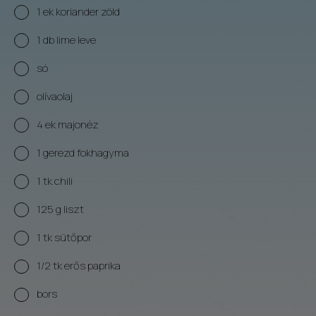
1 ek koriander zöld
1 db lime leve
só
olívaolaj
4 ek majonéz
1 gerezd fokhagyma
1 tk chili
125 g liszt
1 tk sütőpor
1/2 tk erős paprika
bors