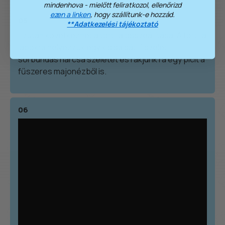
mindenhova - mielőtt feliratkozol, ellenőrizd
ezen a linken
, hogy szállítunk-e hozzád.
05
**Adatkezelési tájékoztató
Ezután következhet a tortilla összeállítása. A tortilla
lapokra helyezzük egy kis salsát, 1 szelet
sörbundás harcsa szeletet és rakjunk rá egy picit a
fűszeres majonézből is.
06