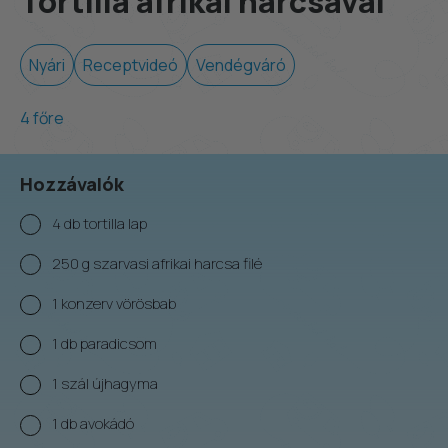
Tortilla afrikai harcsával
Nyári
Receptvideó
Vendégváró
4 főre
Hozzávalók
4 db tortilla lap
250 g szarvasi afrikai harcsa filé
1 konzerv vörösbab
1 db paradicsom
1 szál újhagyma
1 db avokádó