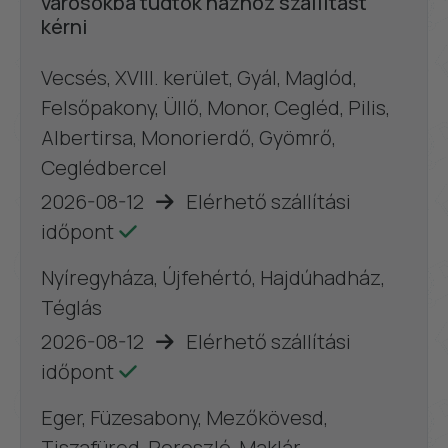
városokba tudtok házhoz szállítást
kérni
Vecsés, XVIII. kerület, Gyál, Maglód,
Felsőpakony, Üllő, Monor, Cegléd, Pilis,
Albertirsa, Monorierdő, Gyömrő,
Ceglédbercel
2026-08-12
Elérhető szállítási
időpont
Nyíregyháza, Újfehértó, Hajdúhadház,
Téglás
2026-08-12
Elérhető szállítási
időpont
Eger, Füzesabony, Mezőkövesd,
Tiszafüred, Poroszló, Maklár,