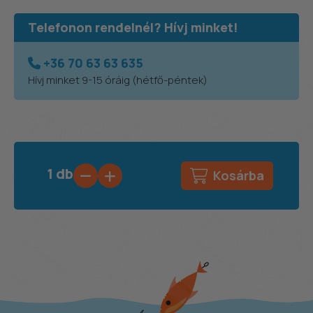
Telefonon rendelnél? Hívj minket!
+36 70 63 63 635
Hívj minket 9-15 óráig (hétfő-péntek)
1
db
Kosárba