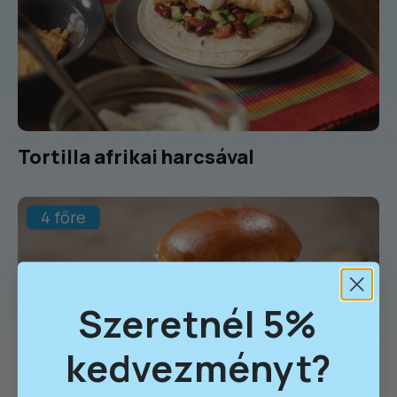
Tortilla afrikai harcsával
4 főre
Szeretnél 5%
kedvezményt?