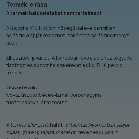
Termék leírása
A termék halszeleteket nem tartalmaz!
A Bajcshal Kft. kiváló minőségű halleve bármilyen
halászlé alapját képezheti, tökéletes halászléélményt
nyújt.
Elkészítési javaslat: A forrásban lévő alapléhez tegyünk
tisztított és sózott halszeleteket és kb. 5-10 percig
főzzük.
Összetevők
:
Ivóvíz, tisztított édesvízi hal, vöröshagyma,
fűszerpaprika, étkezési só
A termék allergént,
halat
tartalmaz! Nyomokban szóját,
tojást, glutént, tejszármazékot, zellert és mustárt