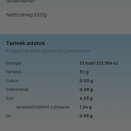
tartalmazhat!
Nettó tömeg 1000g
Termék adatok
Átlagos tápérték adatok 100 g termékben
Energia
51 kcal/213.384 kJ
Fehérje
3.1 g
Cukor
0.03 g
Szénhidrát
0.08 g
Zsír
4.23 g
amelyből telített zsírsavak
1.24 g
Só
0.88 g