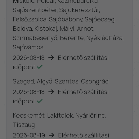
Miskolc, Polgár, Kazincbarcika,
Sajószentpéter, Sajókeresztúr,
Felsőzsolca, Sajóbábony, Sajóecseg,
Boldva, Kistokaj, Mályi, Arnót,
Szirmabesenyő, Berente, Nyékládháza,
Sajóvámos
2026-08-18
Elérhető szállítási
időpont
Szeged, Algyő, Szentes, Csongrád
2026-08-18
Elérhető szállítási
időpont
Kecskemét, Lakitelek, Nyárlőrinc,
Tiszaug
2026-08-19
Elérhető szállítási