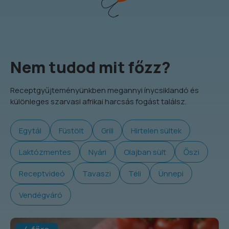
Nem tudod mit főzz?
Receptgyűjteményünkben megannyi ínycsiklandó és
különleges szarvasi afrikai harcsás fogást találsz.
Egytál
Füstölt
Grill
Hirtelen sültek
Laktózmentes
Nyári
Olajban sült
Őszi
Receptvideó
Tavaszi
Téli
Ünnepi
Vendégváró