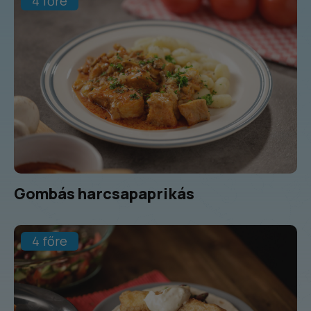
4 főre
Gombás harcsapaprikás
4 főre