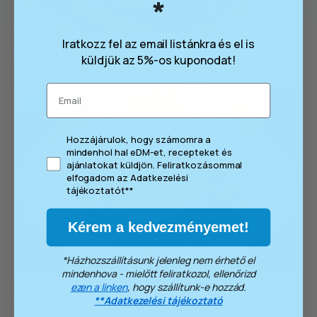
*
​Iratkozz fel az email listánkra és el is
Harcsaburger
küldjük az 5%-os kuponodat!
Email
4 főre
consent
Hozzájárulok, hogy számomra a
mindenhol hal eDM-et, recepteket és
ajánlatokat küldjön. Feliratkozásommal
elfogadom az Adatkezelési
tájékoztatót**
Kérem a kedvezményemet!
*Házhozszállításunk jelenleg nem érhető el
mindenhova - mielőtt feliratkozol, ellenőrizd
ezen a linken
, hogy szállítunk-e hozzád.
Csicseriborsós harcsaragu
**Adatkezelési tájékoztató