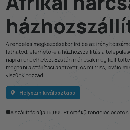
Afrikai harcs
házhozszállí
A rendelés megkezdésekor írd be az irányítószámo
láthatod, elérhető-e a házhozszállítás a települé
napra rendelhetsz. Ezután már csak meg kell tölte
megadni a szállítási adatokat, és mi friss, kiváló m
viszünk hozzád.
Helyszín kiválasztása
A szállítás díja 15,000 Ft értékű rendelés esetén 