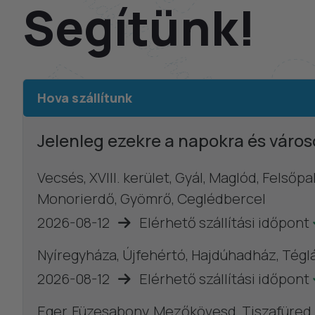
Segítünk!
Hova szállítunk
Jelenleg ezekre a napokra és város
Vecsés, XVIII. kerület, Gyál, Maglód, Felsőpak
Monorierdő, Gyömrő, Ceglédbercel
2026-08-12
Elérhető szállítási időpont
Nyíregyháza, Újfehértó, Hajdúhadház, Tégl
2026-08-12
Elérhető szállítási időpont
Eger, Füzesabony, Mezőkövesd, Tiszafüred, 