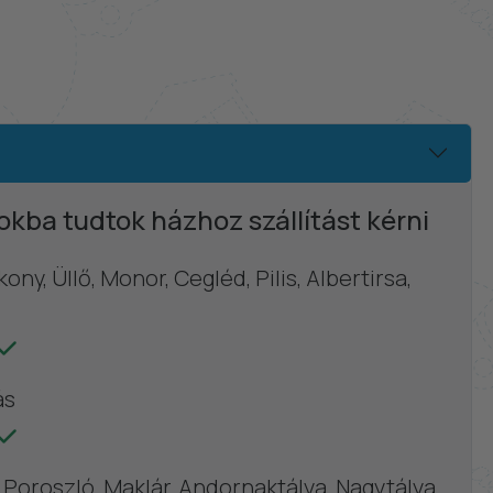
okba tudtok házhoz szállítást kérni
ony, Üllő, Monor, Cegléd, Pilis, Albertirsa,
ás
Poroszló, Maklár, Andornaktálya, Nagytálya,