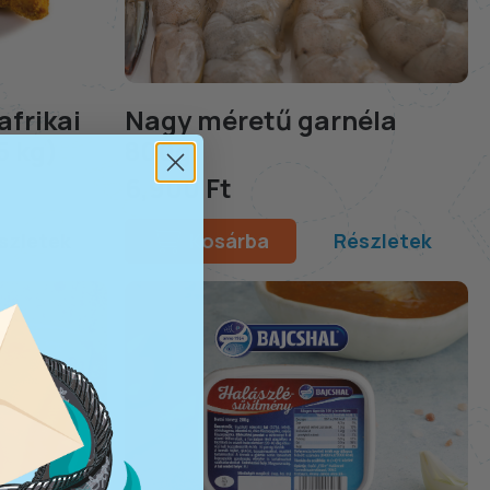
afrikai
Nagy méretű garnéla
5 kg)
800g
6,900 Ft
szletek
Kosárba
Részletek