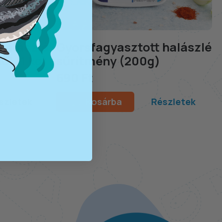
halászlé
Gyorsfagyasztott halászlé
ül (1 kg)
sűrítmény (200g)
690 Ft
szletek
Kosárba
Részletek