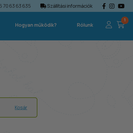
 70 63 63 635
Szállítási információk
1
Hogyan működik?
Rólunk
Kosár