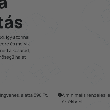
a
tás
d, így azonnal
sedre és melyik
ned a kosarad,
inőségű halat
ingyenes, alatta 590 Ft.
A minimális rendelési é
értékben!