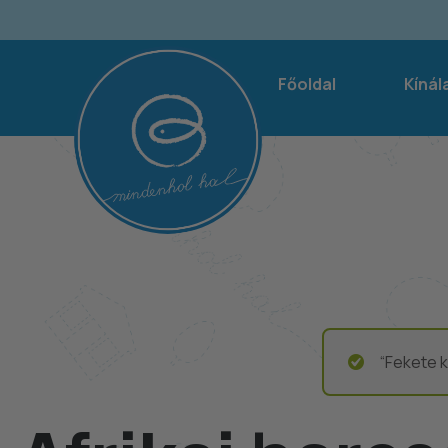
Főoldal
Kínál
“Fekete k