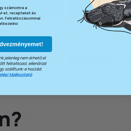
ogy számomra a
M-et, recepteket és
ön. Feliratkozásommal
tkezelési
Gyorsfagyasztott 
agyló 1kg
alap halszelet nélk
1,900 Ft
edvezményemet!
k jelenleg nem érhető el
árba
Részletek
Kosárba
Ré
t feliratkozol, ellenőrizd
ogy szállítunk-e hozzád.
lési tájékoztató
n?