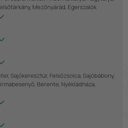
elsőtárkány, Mezőnyárád, Egerszalók
ter, Sajókeresztúr, Felsőzsolca, Sajóbábony,
 Szirmabesenyő, Berente, Nyékládháza,