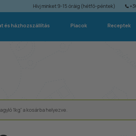
Hívj minket 9-15 óráig (hétfő-péntek)
+36
at és házhozszállítás
Piacok
Receptek
agyló 1kg” a kosárba helyezve.