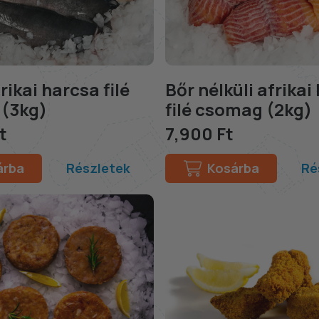
rikai harcsa filé
Bőr nélküli afrikai
(3kg)
filé csomag (2kg)
t
7,900 Ft
árba
Részletek
Kosárba
Ré