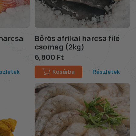
 harcsa
Bőrös afrikai harcsa filé
csomag (2kg)
6,800 Ft
szletek
Kosárba
Részletek